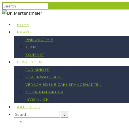
HOME
PRAXIS
PHILOSOPHIE
TEAM
KONTAKT
LEISTUNGEN
FÜR KINDER
FÜR ERWACHSENE
VERSCHIEDENE ZAHNSPANGENARTEN
3D ZAHNABDRUCK
INVISIALIGN
AKTUELLES
Search
for: