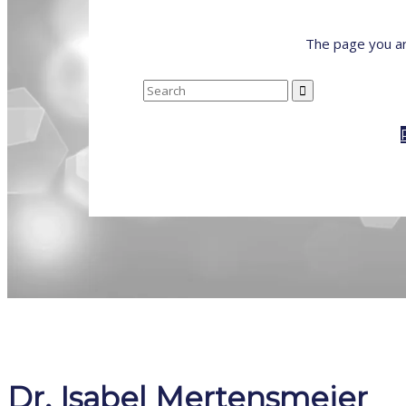
The page you ar
Search
for:
Dr. Isabel Mertensmeier