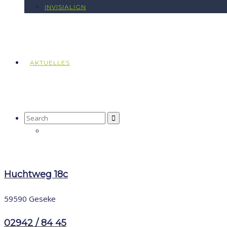
INVISIALIGN
AKTUELLES
Search
for:
Huchtweg 18c
59590 Geseke
02942 / 84 45