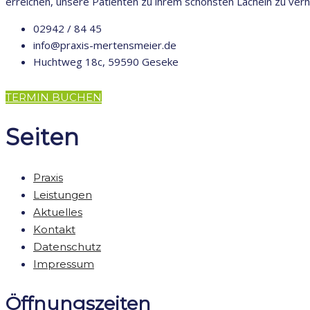
erreichen, unsere Patienten zu ihrem schönsten Lächeln zu verh
02942 / 84 45
info@praxis-mertensmeier.de
Huchtweg 18c, 59590 Geseke
TERMIN BUCHEN
Seiten
Praxis
Leistungen
Aktuelles
Kontakt
Datenschutz
Impressum
Öffnungszeiten