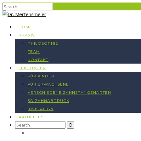
HOME
PRAXIS
PHILOSOPHIE
TEAM
KONTAKT
LEISTUNGEN
FÜR KINDER
FÜR ERWACHSENE
VERSCHIEDENE ZAHNSPANGENARTEN
3D ZAHNABDRUCK
INVISIALIGN
AKTUELLES
Search
for: