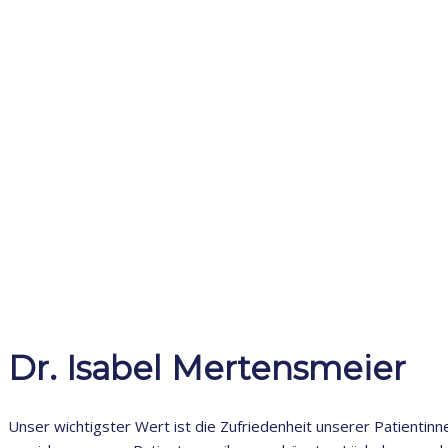
02942/8445
e-mail
info@praxis-mertensmeier.de
Huchtweg 8c
59590 Geseke
Dr. Isabel Mertensmeier
Unser wichtigster Wert ist die Zufriedenheit unserer Patientinn