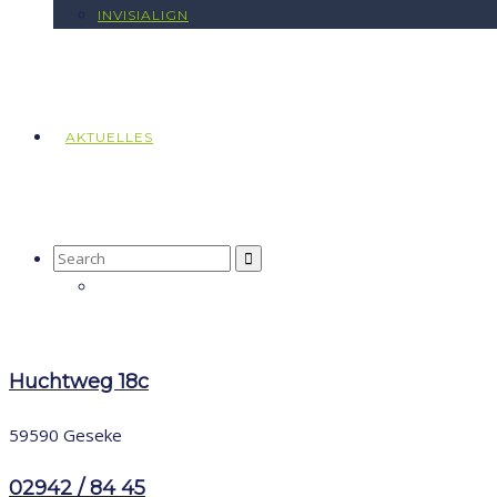
INVISIALIGN
AKTUELLES
Search
for:
Huchtweg 18c
59590 Geseke
02942 / 84 45