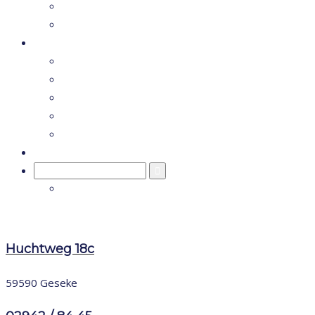
TEAM
KONTAKT
LEISTUNGEN
FÜR KINDER
FÜR ERWACHSENE
VERSCHIEDENE ZAHNSPANGENARTEN
3D ZAHNABDRUCK
INVISIALIGN
AKTUELLES
Search
for:
Huchtweg 18c
59590 Geseke