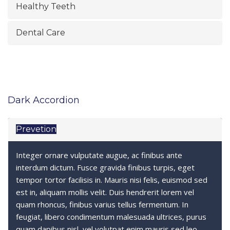
Healthy Teeth
Dental Care
Dark Accordion
Prevetion
Integer ornare vulputate augue, ac finibus ante
interdum dictum. Fusce gravida finibus turpis, eget
tempor tortor facilisis in. Mauris nisi felis, euismod sed
est in, aliquam mollis velit. Duis hendrerit lorem vel
quam rhoncus, finibus varius tellus fermentum. In
feugiat, libero condimentum malesuada ultrices, purus
quam dapibus nisl, vel volutpat enim mauris sed leo.