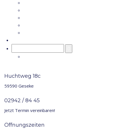
FÜR KINDER
FÜR ERWACHSENE
VERSCHIEDENE ZAHNSPANGENARTEN
3D ZAHNABDRUCK
INVISIALIGN
AKTUELLES
Search
for:
Huchtweg 18c
59590 Geseke
02942 / 84 45
Jetzt Termin vereinbaren!
Öffnungszeiten